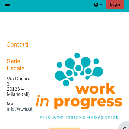
Vai al contenuto principale
Login
Pannello laterale
Contatti
Sede
Legale
Via Dogana,
3
20123 –
Milano (MI)
Mail:
info@awip.it
Apr