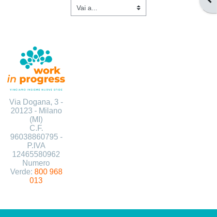
Vai a...
Via Dogana, 3 -
20123 -
Milano
(MI)
C.F.
96038860795
-
P.IVA
12465580962
Numero
Verde:
800 968
013