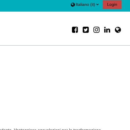
Italiano ‎(it)‎
Login
ndente. Vantaggiose agevolazioni per la trasformazione