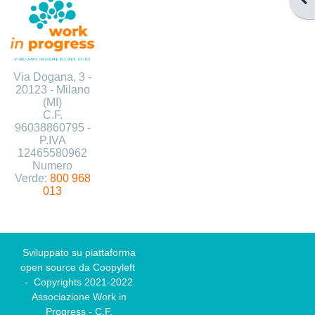
Via Dogana, 3 -
20123 -
Milano
(MI)
C.F.
96038860795
-
P.IVA
12465580962
Numero
Verde:
800 968
013
Sviluppato su piattaforma
open source da
Coopyleft
-
Copyrights 2021-2022
Associazione Work in
Progress - C.F.