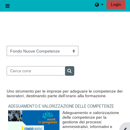
Vai al contenuto principale
Login
Pannello laterale
Categorie di corso
Cerca corsi
Cerca corsi
Uno strumento per le imprese per adeguare le competenze dei
lavoratori, destinando parte dell’orario alla formazione.
ADEGUAMENTO E VALORIZZAZIONE DELLE COMPETENZE
Adeguamento e valorizzazione
delle competenze per la
gestione dei processi
amministrativi, informativi e
Apr